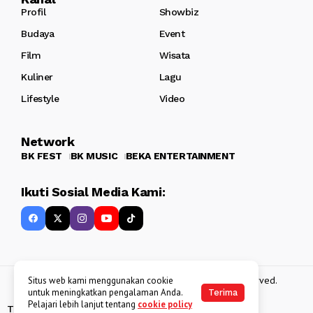
Profil
Showbiz
Budaya
Event
Film
Wisata
Kuliner
Lagu
Lifestyle
Video
Network
BK FEST
BK MUSIC
BEKA ENTERTAINMENT
Ikuti Sosial Media Kami:
Copyright 2013 - 2025
BATAKKEREN
. All rights reserved.
Situs web kami menggunakan cookie
untuk meningkatkan pengalaman Anda.
Terima
Pelajari lebih lanjut tentang
cookie policy
Tentang Kami
Kebijakan Data Pribadi
Disclaimer