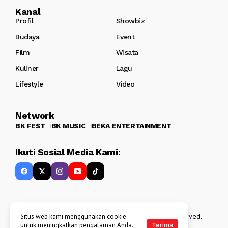
Kanal
Profil
Showbiz
Budaya
Event
Film
Wisata
Kuliner
Lagu
Lifestyle
Video
Network
BK FEST
BK MUSIC
BEKA ENTERTAINMENT
Ikuti Sosial Media Kami:
Copyright 2013 - 2025
BATAKKEREN
. All rights reserved.
Situs web kami menggunakan cookie
untuk meningkatkan pengalaman Anda.
Terima