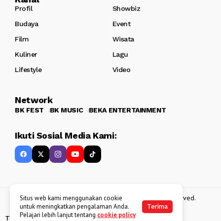
Profil
Showbiz
Budaya
Event
Film
Wisata
Kuliner
Lagu
Lifestyle
Video
Network
BK FEST
BK MUSIC
BEKA ENTERTAINMENT
Ikuti Sosial Media Kami:
Copyright 2013 - 2025
BATAKKEREN
. All rights reserved.
Situs web kami menggunakan cookie
untuk meningkatkan pengalaman Anda.
Terima
Pelajari lebih lanjut tentang
cookie policy
Tentang Kami
Kebijakan Data Pribadi
Disclaimer