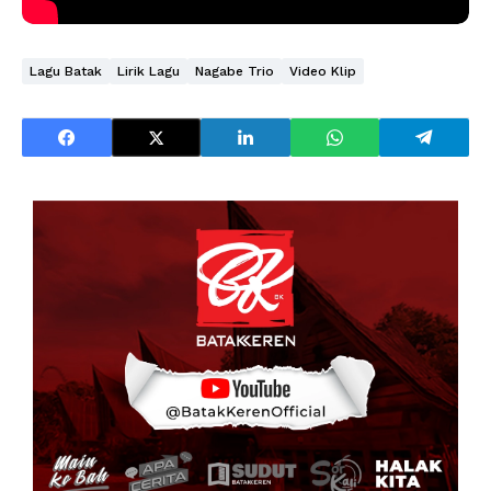
Lagu Batak
Lirik Lagu
Nagabe Trio
Video Klip