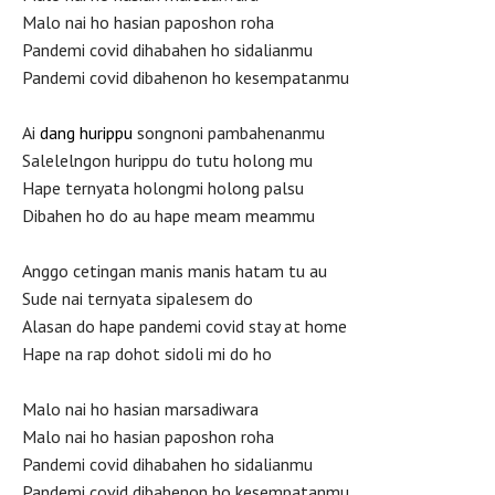
Malo nai ho hasian paposhon roha
Pandemi covid dihabahen ho sidalianmu
Pandemi covid dibahenon ho kesempatanmu
Ai
dang hurippu
songnoni pambahenanmu
Salelelngon hurippu do tutu holong mu
Hape ternyata holongmi holong palsu
Dibahen ho do au hape meam meammu
Anggo cetingan manis manis hatam tu au
Sude nai ternyata sipalesem do
Alasan do hape pandemi covid stay at home
Hape na rap dohot sidoli mi do ho
Malo nai ho hasian marsadiwara
Malo nai ho hasian paposhon roha
Pandemi covid dihabahen ho sidalianmu
Pandemi covid dibahenon ho kesempatanmu