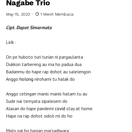
Nagabe Trio
May 15, 2023
1 Menit Membaca
Cipt. Dapot Simarmata
Lirik :
On pe huboto turi turian ni pargaulanta
Dukkon tarbereng au ma ho padua dua
Badanmu do hape rap dohot au salelengon
Anggo
holong
nirohami tu halak do
Anggo cetingan manis manis hatam tu au
Sude nai ternyata sipalesem do
Alasan do hape pandemi
covid
stay at home
Hape na rap dohot sidoli mi do ho
Malo nai ho hasian marsadiwara