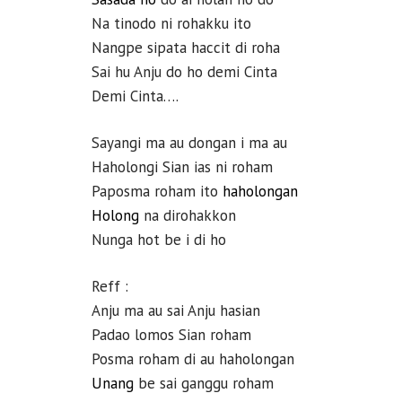
Na tinodo ni rohakku ito
Nangpe sipata haccit di roha
Sai hu Anju do ho demi Cinta
Demi Cinta….
Sayangi ma au dongan i ma au
Haholongi Sian ias ni roham
Paposma roham ito
haholongan
Holong
na dirohakkon
Nunga hot be i di ho
Reff :
Anju ma au sai Anju hasian
Padao lomos Sian roham
Posma roham di au haholongan
Unang
be sai ganggu roham