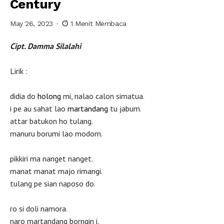
Century
May 26, 2023
1 Menit Membaca
Cipt. Damma Silalahi
Lirik :
didia do
holong
mi, nalao calon simatua.
i pe au sahat lao
martandang
tu jabum.
attar batukon ho tulang.
manuru borumi lao modom.
pikkiri ma nanget nanget.
manat manat majo rimangi.
tulang pe sian naposo do.
ro si doli namora.
naro martandang borngin i.