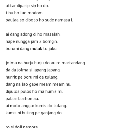
attar dipasip sip ho do.
tibu ho lao modom.
paulaa so diboto ho sude namasa i.
ai dang adong di ho masalah.
hape nungga jam 2 borngin.
borumi dang
mulak
tu jabu.
jolma na burju burju do au ro martandang.
da da jolma si japang japang.
huririt pe boru mi da tulang.
dang na lao gabe meam meam hu.
dipulos pulos ho ma humis mi.
pabiar biarhon au.
ai
molo
anggar kumis do tulang.
kumis ni huting pe ganjang do.
ro si doli namora.