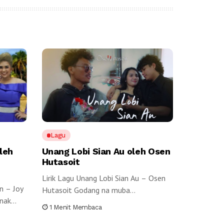
Lagu
leh
Unang Lobi Sian Au oleh Osen
Hutasoit
Lirik Lagu Unang Lobi Sian Au – Osen
n – Joy
Hutasoit Godang na muba...
ak...
1 Menit Membaca