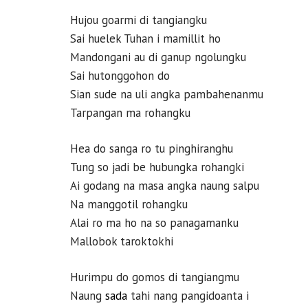
Hujou goarmi di tangiangku
Sai huelek Tuhan i mamillit ho
Mandongani au di ganup ngolungku
Sai hutonggohon do
Sian sude na uli angka pambahenanmu
Tarpangan ma rohangku
Hea do sanga ro tu pinghiranghu
Tung so jadi be hubungka rohangki
Ai godang na masa angka naung salpu
Na manggotil rohangku
Alai ro ma ho na so panagamanku
Mallobok taroktokhi
Hurimpu do gomos di tangiangmu
Naung
sada
tahi nang pangidoanta i