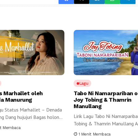
Lagu
s Marhallet oleh
Tabo Ni Namarpariban o
a Manurung
Joy Tobing & Thamrin
Manullang
agu Status Marhallet – Denada
Lirik Lagu Tabo Ni Namarpariba
g Dang hujujuri Bagas holong
Tobing & Thamrin Manullang An
duk...
it Membaca
1 Menit Membaca