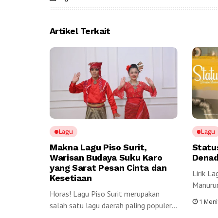
Artikel Terkait
Lagu
Lagu
Makna Lagu Piso Surit,
Statu
Warisan Budaya Suku Karo
Denad
yang Sarat Pesan Cinta dan
Lirik L
Kesetiaan
Manurun
Horas! Lagu Piso Surit merupakan
miTarun
1 Men
salah satu lagu daerah paling populer
yang berasal dari...