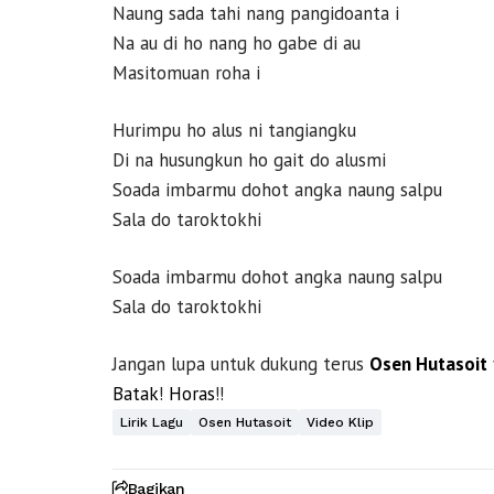
Naung sada tahi nang pangidoanta i
Na au di ho nang ho gabe di au
Masitomuan roha i
Hurimpu ho alus ni tangiangku
Di na husungkun ho gait do alusmi
Soada imbarmu dohot angka naung salpu
Sala do taroktokhi
Soada imbarmu dohot angka naung salpu
Sala do taroktokhi
Jangan lupa untuk dukung terus
Osen Hutasoit
Batak
!
Horas
!!
Lirik Lagu
Osen Hutasoit
Video Klip
Bagikan