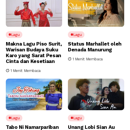
Lagu
Lagu
Makna Lagu Piso Surit,
Status Marhallet oleh
Warisan Budaya Suku
Denada Manurung
Karo yang Sarat Pesan
1 Menit Membaca
Cinta dan Kesetiaan
1 Menit Membaca
Lagu
Lagu
Tabo Ni Namarpariban
Unang Lobi Sian Au