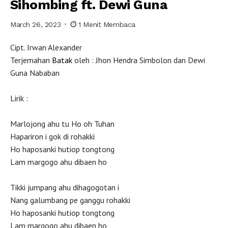
Sihombing ft. Dewi Guna
March 26, 2023
1 Menit Membaca
Cipt. Irwan Alexander
Terjemahan
Batak
oleh : Jhon Hendra Simbolon dan Dewi
Guna Nababan
Lirik :
Marlojong ahu tu Ho oh Tuhan
Hapariron i gok di rohakki
Ho haposanki hutiop tongtong
Lam margogo ahu dibaen ho
Tikki jumpang ahu dihagogotan i
Nang galumbang pe ganggu rohakki
Ho haposanki hutiop tongtong
Lam margogo ahu dibaen ho