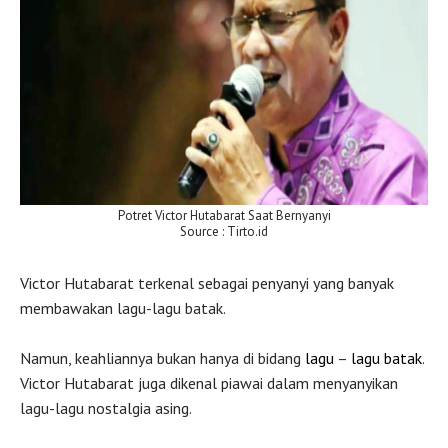
Potret Victor Hutabarat Saat Bernyanyi
Source : Tirto.id
Victor Hutabarat terkenal sebagai penyanyi yang banyak
membawakan lagu-lagu batak.
Namun, keahliannya bukan hanya di bidang
lagu
–
lagu batak
.
Victor Hutabarat juga dikenal piawai dalam menyanyikan
lagu-lagu nostalgia asing.