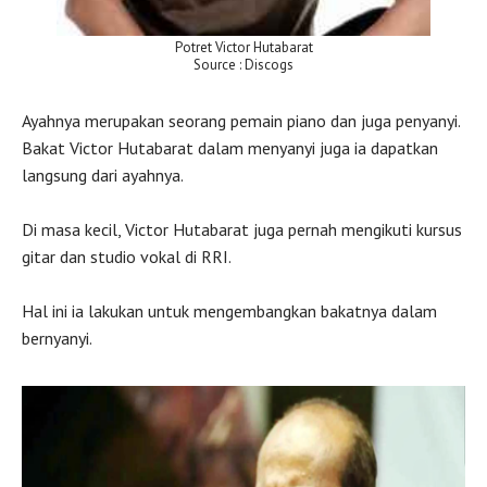
Potret Victor Hutabarat
Source : Discogs
Ayahnya merupakan seorang pemain piano dan juga penyanyi.
Bakat Victor Hutabarat dalam menyanyi juga ia dapatkan
langsung dari ayahnya.
Di masa kecil, Victor Hutabarat juga pernah mengikuti kursus
gitar dan studio vokal di RRI.
Hal ini ia lakukan untuk mengembangkan bakatnya dalam
bernyanyi.