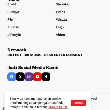
Profil
Showbiz
Budaya
Event
Film
Wisata
Kuliner
Lagu
Lifestyle
Video
Network
BK FEST
BK MUSIC
BEKA ENTERTAINMENT
Ikuti Sosial Media Kami:
Copyright 2013 - 2025
BATAKKEREN
. All rights reserved.
Situs web kami menggunakan cookie
untuk meningkatkan pengalaman Anda.
Terima
Pelajari lebih lanjut tentang
cookie policy
Tentang Kami
Kebijakan Data Pribadi
Disclaimer