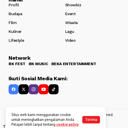
Profil
Showbiz
Budaya
Event
Film
Wisata
Kuliner
Lagu
Lifestyle
Video
Network
BK FEST
BK MUSIC
BEKA ENTERTAINMENT
Ikuti Sosial Media Kami:
Copyright 2013 - 2025
BATAKKEREN
. All rights reserved.
Situs web kami menggunakan cookie
untuk meningkatkan pengalaman Anda.
Terima
Pelajari lebih lanjut tentang
cookie policy
Tentang Kami
Kebijakan Data Pribadi
Disclaimer