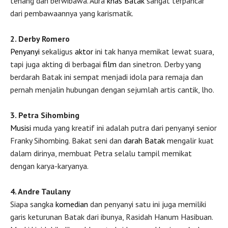
tenang dan berwibawa. Aura
khas Batak
sangat terpancar
dari pembawaannya yang karismatik.
2. Derby Romero
Penyanyi
sekaligus
aktor
ini tak hanya memikat lewat suara,
tapi juga akting di berbagai
film
dan sinetron. Derby yang
berdarah Batak ini sempat menjadi idola para remaja dan
pernah menjalin hubungan dengan sejumlah artis cantik, lho.
3. Petra Sihombing
Musisi
muda yang kreatif ini adalah putra dari penyanyi senior
Franky Sihombing. Bakat seni dan
darah Batak
mengalir kuat
dalam dirinya, membuat Petra selalu tampil memikat
dengan karya-karyanya.
4. Andre Taulany
Siapa sangka
komedian
dan penyanyi satu ini juga memiliki
garis keturunan Batak dari ibunya, Rasidah Hanum Hasibuan.