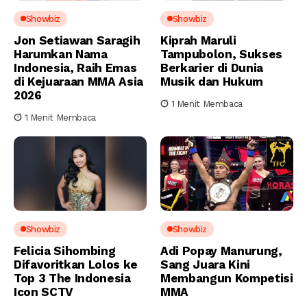
Showbiz
Showbiz
Jon Setiawan Saragih
Kiprah Maruli
Harumkan Nama
Tampubolon, Sukses
Indonesia, Raih Emas
Berkarier di Dunia
di Kejuaraan MMA Asia
Musik dan Hukum
2026
1 Menit Membaca
1 Menit Membaca
Showbiz
Showbiz
Felicia Sihombing
Adi Popay Manurung,
Difavoritkan Lolos ke
Sang Juara Kini
Top 3 The Indonesia
Membangun Kompetisi
Icon SCTV
MMA