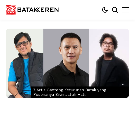
7 Artis Ganteng Keturunan Batak yang
Pesonanya Bikin Jatuh Hati.