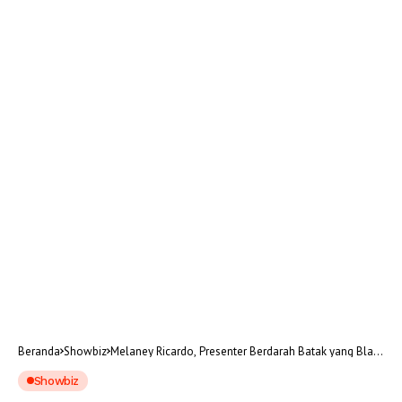
Beranda
Showbiz
Melaney Ricardo, Presenter Berdarah Batak yang Blak-
blakan dan Penuh Warna
Showbiz