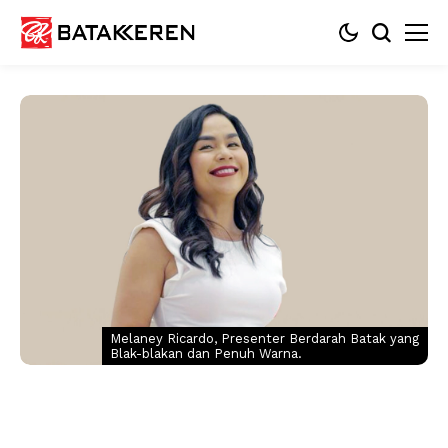
Melaney Ricardo, Presenter Berdarah Batak yang
Blak-blakan dan Penuh Warna.