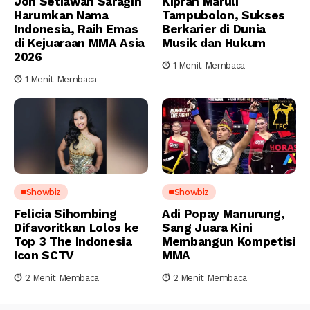
Jon Setiawan Saragih
Kiprah Maruli
Harumkan Nama
Tampubolon, Sukses
Indonesia, Raih Emas
Berkarier di Dunia
di Kejuaraan MMA Asia
Musik dan Hukum
2026
1 Menit Membaca
1 Menit Membaca
Showbiz
Showbiz
Felicia Sihombing
Adi Popay Manurung,
Difavoritkan Lolos ke
Sang Juara Kini
Top 3 The Indonesia
Membangun Kompetisi
Icon SCTV
MMA
2 Menit Membaca
2 Menit Membaca