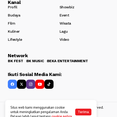
Kanal
Profil
Showbiz
Budaya
Event
Film
Wisata
Kuliner
Lagu
Lifestyle
Video
Network
BK FEST
BK MUSIC
BEKA ENTERTAINMENT
Ikuti Sosial Media Kami:
Copyright 2013 - 2025
BATAKKEREN
. All rights reserved.
Situs web kami menggunakan cookie
untuk meningkatkan pengalaman Anda.
Terima
Pelajari lebih lanjut tentang
cookie policy