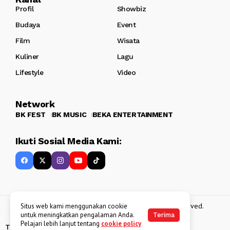
Profil
Showbiz
Budaya
Event
Film
Wisata
Kuliner
Lagu
Lifestyle
Video
Network
BK FEST
BK MUSIC
BEKA ENTERTAINMENT
Ikuti Sosial Media Kami:
Copyright 2013 - 2025
BATAKKEREN
. All rights reserved.
Situs web kami menggunakan cookie
untuk meningkatkan pengalaman Anda.
Terima
Pelajari lebih lanjut tentang
cookie policy
Tentang Kami
Kebijakan Data Pribadi
Disclaimer