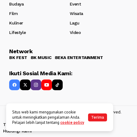
Budaya
Event
Film
Wisata
Kuliner
Lagu
Lifestyle
Video
Network
BK FEST
BK MUSIC
BEKA ENTERTAINMENT
Ikuti Sosial Media Kami:
Copyright 2013 - 2025
BATAKKEREN
. All rights reserved.
Situs web kami menggunakan cookie
untuk meningkatkan pengalaman Anda.
Terima
Pelajari lebih lanjut tentang
cookie policy
Tentang Kami
Kebijakan Data Pribadi
Disclaimer
Hubungi Kami