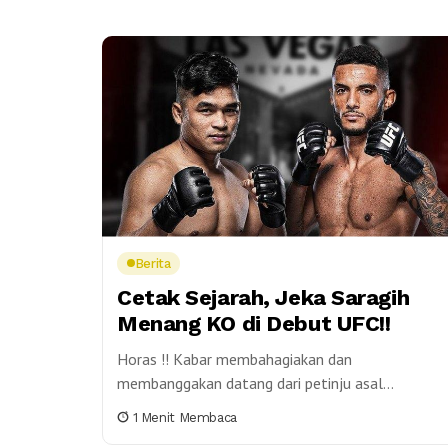
Berita
Cetak Sejarah, Jeka Saragih
Menang KO di Debut UFC!!
Horas !! Kabar membahagiakan dan
membanggakan datang dari petinju asal
Simalungun, Jeka Saragih. Ia yang berhasil
1 Menit Membaca
menang KO atas lawannya Lucas Alexander