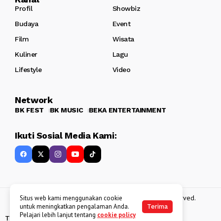
Profil
Showbiz
Budaya
Event
Film
Wisata
Kuliner
Lagu
Lifestyle
Video
Network
BK FEST
BK MUSIC
BEKA ENTERTAINMENT
Ikuti Sosial Media Kami:
Copyright 2013 - 2025
BATAKKEREN
. All rights reserved.
Situs web kami menggunakan cookie
untuk meningkatkan pengalaman Anda.
Terima
Pelajari lebih lanjut tentang
cookie policy
Tentang Kami
Kebijakan Data Pribadi
Disclaimer