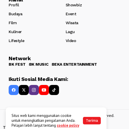
Profil
Showbiz
Budaya
Event
Film
Wisata
Kuliner
Lagu
Lifestyle
Video
Network
BK FEST
BK MUSIC
BEKA ENTERTAINMENT
Ikuti Sosial Media Kami:
Copyright 2013 - 2025
BATAKKEREN
. All rights reserved.
Situs web kami menggunakan cookie
untuk meningkatkan pengalaman Anda.
Terima
Pelajari lebih lanjut tentang
cookie policy
Tentang Kami
Kebijakan Data Pribadi
Disclaimer