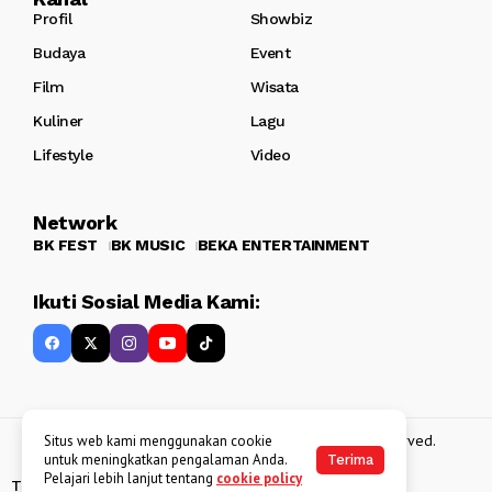
Profil
Showbiz
Budaya
Event
Film
Wisata
Kuliner
Lagu
Lifestyle
Video
Network
BK FEST
BK MUSIC
BEKA ENTERTAINMENT
Ikuti Sosial Media Kami:
Copyright 2013 - 2025
BATAKKEREN
. All rights reserved.
Situs web kami menggunakan cookie
untuk meningkatkan pengalaman Anda.
Terima
Pelajari lebih lanjut tentang
cookie policy
Tentang Kami
Kebijakan Data Pribadi
Disclaimer