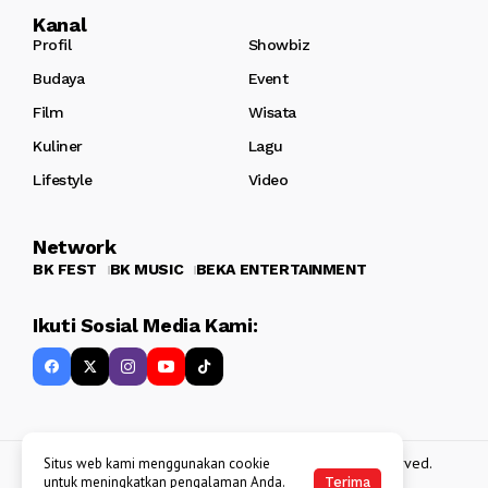
Kanal
Profil
Showbiz
Budaya
Event
Film
Wisata
Kuliner
Lagu
Lifestyle
Video
Network
BK FEST
BK MUSIC
BEKA ENTERTAINMENT
Ikuti Sosial Media Kami:
Copyright 2013 - 2025
BATAKKEREN
. All rights reserved.
Situs web kami menggunakan cookie
untuk meningkatkan pengalaman Anda.
Terima