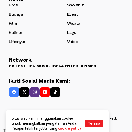
Profil
Showbiz
Budaya
Event
Film
Wisata
Kuliner
Lagu
Lifestyle
Video
Network
BK FEST
BK MUSIC
BEKA ENTERTAINMENT
Ikuti Sosial Media Kami:
Copyright 2013 - 2025
BATAKKEREN
. All rights reserved.
Situs web kami menggunakan cookie
untuk meningkatkan pengalaman Anda.
Terima
Pelajari lebih lanjut tentang
cookie policy
Tentang Kami
Kebijakan Data Pribadi
Disclaimer