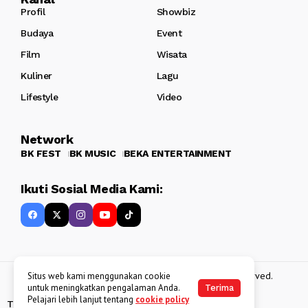
Profil
Showbiz
Budaya
Event
Film
Wisata
Kuliner
Lagu
Lifestyle
Video
Network
BK FEST
BK MUSIC
BEKA ENTERTAINMENT
Ikuti Sosial Media Kami:
Copyright 2013 - 2025
BATAKKEREN
. All rights reserved.
Situs web kami menggunakan cookie
untuk meningkatkan pengalaman Anda.
Terima
Pelajari lebih lanjut tentang
cookie policy
Tentang Kami
Kebijakan Data Pribadi
Disclaimer