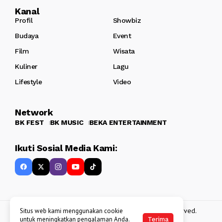
Kanal
Profil
Showbiz
Budaya
Event
Film
Wisata
Kuliner
Lagu
Lifestyle
Video
Network
BK FEST
BK MUSIC
BEKA ENTERTAINMENT
Ikuti Sosial Media Kami:
Copyright 2013 - 2025
BATAKKEREN
. All rights reserved.
Situs web kami menggunakan cookie
untuk meningkatkan pengalaman Anda.
Terima