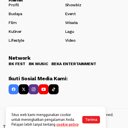
Profil
Showbiz
Budaya
Event
Film
Wisata
Kuliner
Lagu
Lifestyle
Video
Network
BK FEST
BK MUSIC
BEKA ENTERTAINMENT
Ikuti Sosial Media Kami:
Copyright 2013 - 2025
BATAKKEREN
. All rights reserved.
Situs web kami menggunakan cookie
untuk meningkatkan pengalaman Anda.
Terima
Pelajari lebih lanjut tentang
cookie policy
Tentang Kami
Kebijakan Data Pribadi
Disclaimer