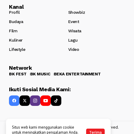
Kanal
Profil
Showbiz
Budaya
Event
Film
Wisata
Kuliner
Lagu
Lifestyle
Video
Network
BK FEST
BK MUSIC
BEKA ENTERTAINMENT
Ikuti Sosial Media Kami:
Copyright 2013 - 2025
BATAKKEREN
. All rights reserved.
Situs web kami menggunakan cookie
untuk meningkatkan pengalaman Anda.
Terima