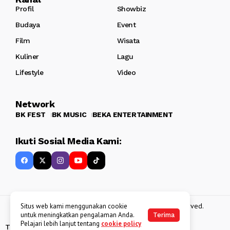
Profil
Showbiz
Budaya
Event
Film
Wisata
Kuliner
Lagu
Lifestyle
Video
Network
BK FEST
BK MUSIC
BEKA ENTERTAINMENT
Ikuti Sosial Media Kami:
Copyright 2013 - 2025
BATAKKEREN
. All rights reserved.
Situs web kami menggunakan cookie
untuk meningkatkan pengalaman Anda.
Terima
Pelajari lebih lanjut tentang
cookie policy
Tentang Kami
Kebijakan Data Pribadi
Disclaimer