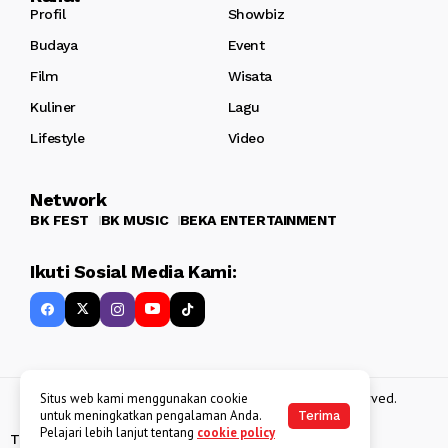
Profil
Showbiz
Budaya
Event
Film
Wisata
Kuliner
Lagu
Lifestyle
Video
Network
BK FEST
BK MUSIC
BEKA ENTERTAINMENT
Ikuti Sosial Media Kami:
Copyright 2013 - 2025
BATAKKEREN
. All rights reserved.
Situs web kami menggunakan cookie
untuk meningkatkan pengalaman Anda.
Terima
Pelajari lebih lanjut tentang
cookie policy
Tentang Kami
Kebijakan Data Pribadi
Disclaimer