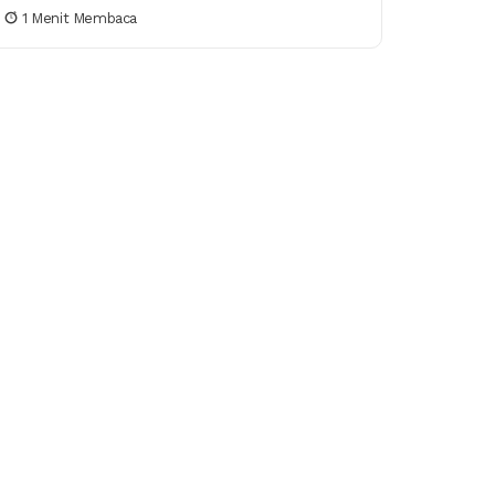
menjadi ruang pulang bagi ingatan kolektif.
1 Menit Membaca
Melalui musik, gerak, dan...