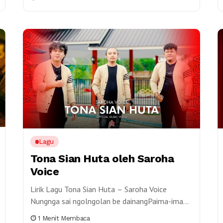
Toba untuk Dunia. Pagelaran opera dan...
Lagu
Tona Sian Huta oleh Saroha
Voice
Lirik Lagu Tona Sian Huta – Saroha Voice
Nungnga sai ngolngolan be dainangPaima-ima
au parjalang iDamang i pe sai
1 Menit Membaca