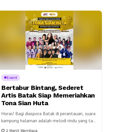
Event
Bertabur Bintang, Sederet
Artis Batak Siap Memeriahkan
Tona Sian Huta
Horas! Bagi diaspora Batak di perantauan, suara
kampung halaman adalah melodi rindu yang tak
pernah usai. Mewujudkan kerinduan tersebut
2 Menit Membaca