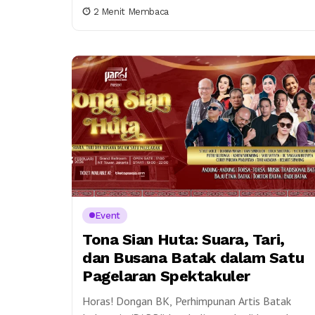
Gedung Jetun Silangit. Acara ini digagas oleh
2 Menit Membaca
PARBI bersama...
Event
Tona Sian Huta: Suara, Tari,
dan Busana Batak dalam Satu
Pagelaran Spektakuler
Horas! Dongan BK, Perhimpunan Artis Batak