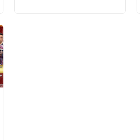
martuktukianPaingot-ingot au buha baju...