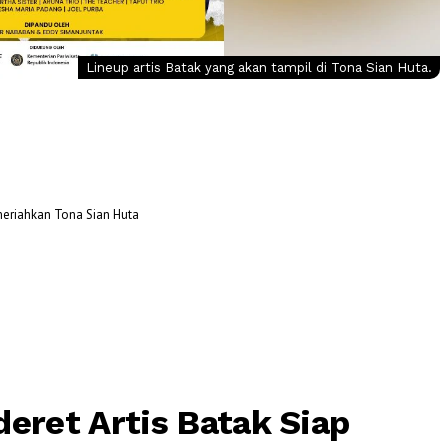
Lineup artis Batak yang akan tampil di Tona Sian Huta.
emeriahkan Tona Sian Huta
deret Artis Batak Siap