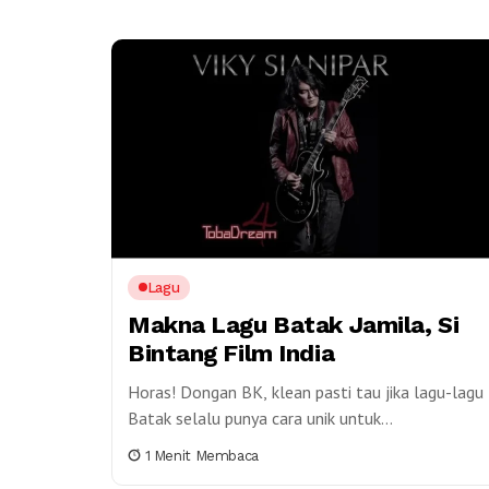
Lagu
Makna Lagu Batak Jamila, Si
Bintang Film India
Horas! Dongan BK, klean pasti tau jika lagu-lagu
Batak selalu punya cara unik untuk
menyampaikan cerita. Ada yang jenaka, penuh
1 Menit Membaca
sindiran, bahkan sarat...