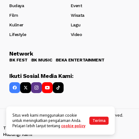
Budaya
Event
Film
Wisata
Kuliner
Lagu
Lifestyle
Video
Network
BK FEST
BK MUSIC
BEKA ENTERTAINMENT
Ikuti Sosial Media Kami:
Copyright 2013 - 2025
BATAKKEREN
. All rights reserved.
Situs web kami menggunakan cookie
untuk meningkatkan pengalaman Anda.
Terima
Pelajari lebih lanjut tentang
cookie policy
Tentang Kami
Kebijakan Data Pribadi
Disclaimer
Hubungi Kami