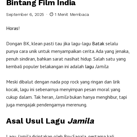
Bintang Film India
September 6, 2025
1 Menit Membaca
Horas
!
Dongan BK, klean pasti tau jika lagu-lagu
Batak
selalu
punya cara unik untuk menyampaikan cerita. Ada yang jenaka,
penuh sindiran, bahkan sarat nasihat hidup. Salah satu yang
kembali populer belakangan ini adalah
lagu
Jamila
.
Meski dibalut dengan nada pop rock yang ringan dan lirik
kocak, lagu ini sebenarnya menyimpan pesan moral yang
cukup dalam. Tak heran,
Jamila
bukan hanya menghibur, tapi
juga mengajak pendengarnya merenung.
Asal Usul Lagu
Jamila
Lagu
Jamila
diciptakan oleh Roy Sagala, pertama kali