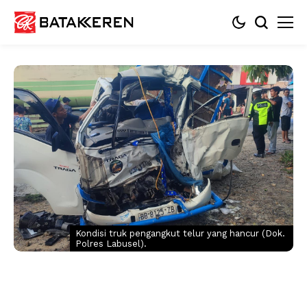
Kondisi truk pengangkut telur yang hancur (Dok.
Polres Labusel).