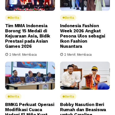
Berita
Berita
Tim MMA Indonesia
Indonesia Fashion
Borong 15 Medali di
Week 2026 Angkat
Kejuaraan Asia, Bidik
Pesona Ulos sebagai
Prestasi pada Asian
Ikon Fashion
Games 2026
Nusantara
2 Menit Membaca
2 Menit Membaca
Berita
Berita
BMKG Perkuat Operasi
Bobby Nasution Beri
Modifikasi Cuaca
Rumah dan Beasiswa
Hadapi El Niño Kuat
untuk Caroline