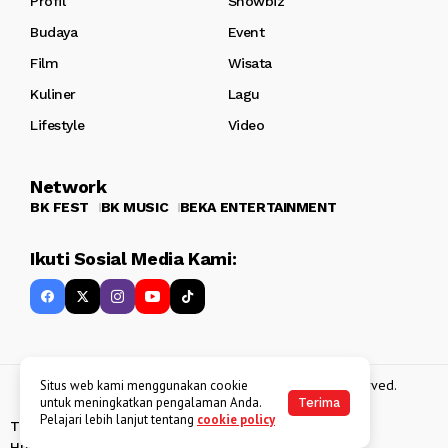
Profil
Showbiz
Budaya
Event
Film
Wisata
Kuliner
Lagu
Lifestyle
Video
Network
BK FEST
BK MUSIC
BEKA ENTERTAINMENT
Ikuti Sosial Media Kami:
Copyright 2013 - 2025
BATAKKEREN
. All rights reserved.
Situs web kami menggunakan cookie
untuk meningkatkan pengalaman Anda.
Terima
Pelajari lebih lanjut tentang
cookie policy
Tentang Kami
Kebijakan Data Pribadi
Disclaimer
Hubungi Kami