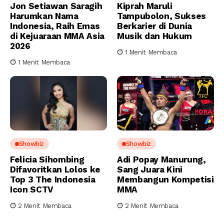
Jon Setiawan Saragih
Kiprah Maruli
Harumkan Nama
Tampubolon, Sukses
Indonesia, Raih Emas
Berkarier di Dunia
di Kejuaraan MMA Asia
Musik dan Hukum
2026
1 Menit Membaca
1 Menit Membaca
Showbiz
Showbiz
Felicia Sihombing
Adi Popay Manurung,
Difavoritkan Lolos ke
Sang Juara Kini
Top 3 The Indonesia
Membangun Kompetisi
Icon SCTV
MMA
2 Menit Membaca
2 Menit Membaca