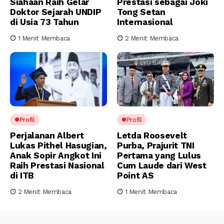
Siahaan Raih Gelar
Prestasi sebagai Joki
Doktor Sejarah UNDIP
Tong Setan
di Usia 73 Tahun
Internasional
1 Menit Membaca
2 Menit Membaca
Profil
Profil
Perjalanan Albert
Letda Roosevelt
Lukas Pithel Hasugian,
Purba, Prajurit TNI
Anak Sopir Angkot Ini
Pertama yang Lulus
Raih Prestasi Nasional
Cum Laude dari West
di ITB
Point AS
2 Menit Membaca
1 Menit Membaca