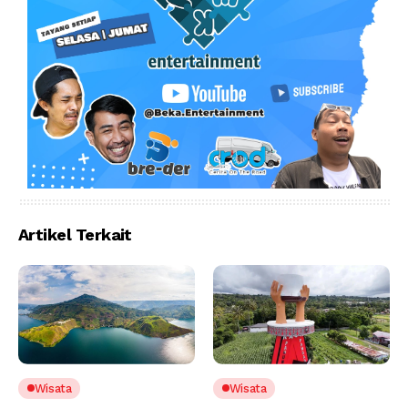
Artikel Terkait
Wisata
Wisata