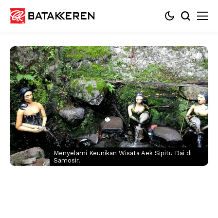
Menyelami Keunikan Wisata Aek Sipitu Dai di
Samosir.