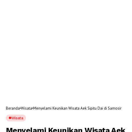
Beranda
Wisata
Menyelami Keunikan Wisata Aek Sipitu Dai di Samosir
Wisata
Menyelami Keunikan Wisata Aek