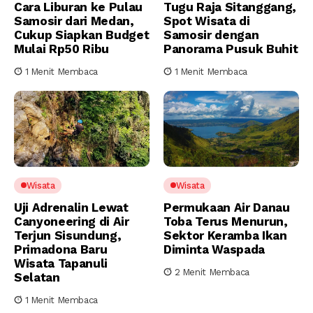
Cara Liburan ke Pulau
Tugu Raja Sitanggang,
Samosir dari Medan,
Spot Wisata di
Cukup Siapkan Budget
Samosir dengan
Mulai Rp50 Ribu
Panorama Pusuk Buhit
1 Menit Membaca
1 Menit Membaca
Wisata
Wisata
Uji Adrenalin Lewat
Permukaan Air Danau
Canyoneering di Air
Toba Terus Menurun,
Terjun Sisundung,
Sektor Keramba Ikan
Primadona Baru
Diminta Waspada
Wisata Tapanuli
2 Menit Membaca
Selatan
1 Menit Membaca