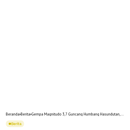
Beranda
Berita
Gempa Magnitudo 3,7 Guncang Humbang Hasundutan,
Tak Berpotensi Tsunami
Berita