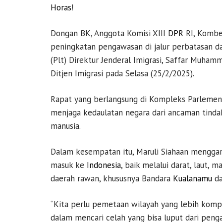
Horas
!
Dongan BK, Anggota Komisi XIII
DPR
RI, Kombes
peningkatan pengawasan di jalur perbatasan 
(Plt) Direktur Jenderal Imigrasi, Saffar Muha
Ditjen Imigrasi pada Selasa (25/2/2025).
Rapat yang berlangsung di Kompleks Parlemen
menjaga kedaulatan negara dari ancaman tind
manusia.
Dalam kesempatan itu, Maruli Siahaan menggari
masuk ke
Indonesia
, baik melalui darat, laut, 
daerah rawan, khususnya Bandara
Kualanamu
da
“Kita perlu pemetaan wilayah yang lebih kompr
dalam mencari celah yang bisa luput dari pen