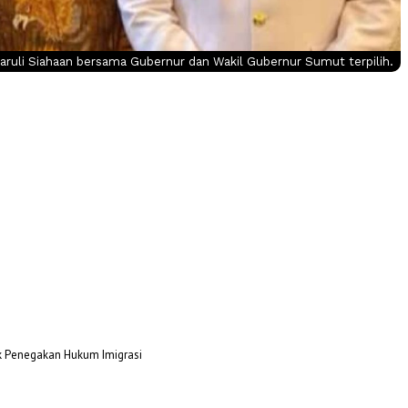
aruli Siahaan bersama Gubernur dan Wakil Gubernur Sumut terpilih.
uk Penegakan Hukum Imigrasi