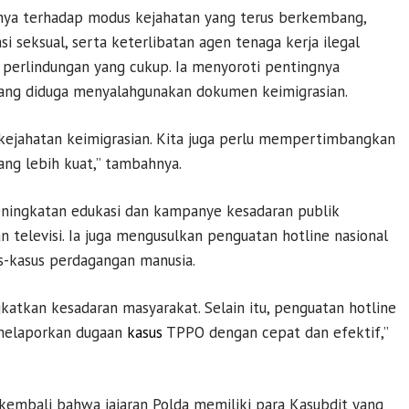
nnya terhadap modus kejahatan yang terus berkembang,
si seksual, serta keterlibatan agen tenaga kerja ilegal
 perlindungan yang cukup. Ia menyoroti pentingnya
 yang diduga menyalahgunakan dokumen keimigrasian.
u kejahatan keimigrasian. Kita juga perlu mempertimbangkan
ang lebih kuat,” tambahnya.
eningkatan edukasi dan kampanye kesadaran publik
 televisi. Ia juga mengusulkan penguatan hotline nasional
s-kasus perdagangan manusia.
atkan kesadaran masyarakat. Selain itu, penguatan hotline
 melaporkan dugaan
kasus
TPPO dengan cepat dan efektif,”
embali bahwa jajaran Polda memiliki para Kasubdit yang