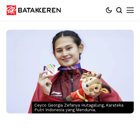
Ceyco Georgia Zefanya Hutagalung, Karateka
Putri Indonesia yang Mendunia.