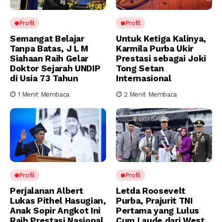
Profil
Profil
Semangat Belajar
Untuk Ketiga Kalinya,
Tanpa Batas, J L M
Karmila Purba Ukir
Siahaan Raih Gelar
Prestasi sebagai Joki
Doktor Sejarah UNDIP
Tong Setan
di Usia 73 Tahun
Internasional
1 Menit Membaca
2 Menit Membaca
Profil
Profil
Perjalanan Albert
Letda Roosevelt
Lukas Pithel Hasugian,
Purba, Prajurit TNI
Anak Sopir Angkot Ini
Pertama yang Lulus
Raih Prestasi Nasional
Cum Laude dari West