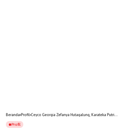
Beranda
Profil
Ceyco Georgia Zefanya Hutagalung, Karateka Putri
Indonesia yang Mendunia
Profil