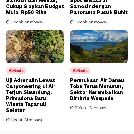
Samosir dari Medan,
Spot Wisata di
Cukup Siapkan Budget
Samosir dengan
Mulai Rp50 Ribu
Panorama Pusuk Buhit
1 Menit Membaca
1 Menit Membaca
Wisata
Wisata
Uji Adrenalin Lewat
Permukaan Air Danau
Canyoneering di Air
Toba Terus Menurun,
Terjun Sisundung,
Sektor Keramba Ikan
Primadona Baru
Diminta Waspada
Wisata Tapanuli
2 Menit Membaca
Selatan
1 Menit Membaca