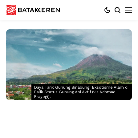
Daya Tarik Gunung Sinabung: Eksotisme Alam di
Balik Status Gunung Api Aktif (via Achmad
Prayogi).