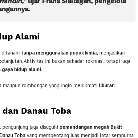
andiri,”
ujar
Frans Siallagan
, pengelola
angannya.
dup Alami
mp ditanam
tanpa menggunakan pupuk kimia
, menjadikan
lanjutan. Aktivitas ini bukan sekadar rekreasi, tetapi juga
n gaya hidup alami
.
rga maupun rombongan yang ingin menikmati
liburan
n dan Danau Toba
, pengunjung juga disuguhi
pemandangan megah Bukit
Danau Toba
yang membentang luas menjadi latar sempurna