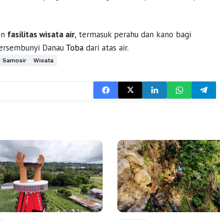
an
fasilitas wisata air
, termasuk perahu dan kano bagi
 tersembunyi Danau
Toba
dari atas air.
u Samosir
Wisata