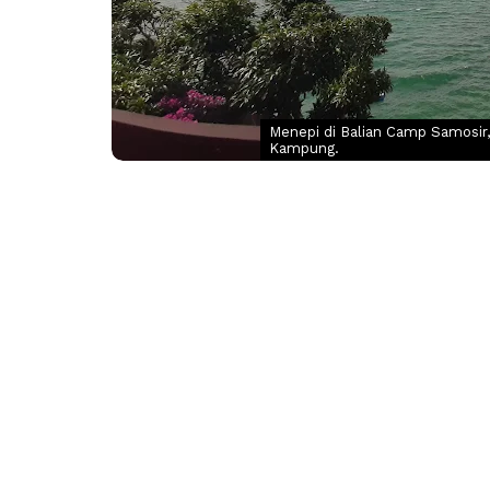
Menepi di Balian Camp Samosir,
Kampung.