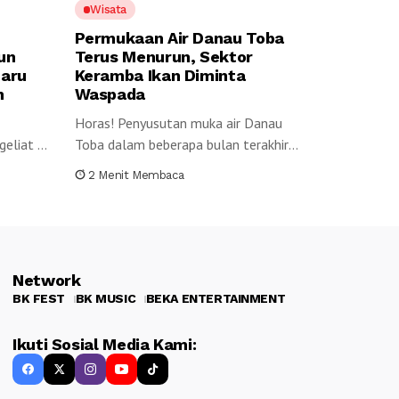
Wisata
Permukaan Air Danau Toba
jun
Terus Menurun, Sektor
Baru
Keramba Ikan Diminta
n
Waspada
Horas! Penyusutan muka air Danau
eliat di
Toba dalam beberapa bulan terakhir
menjadi perhatian...
2 Menit Membaca
Network
BK FEST
BK MUSIC
BEKA ENTERTAINMENT
Ikuti Sosial Media Kami: