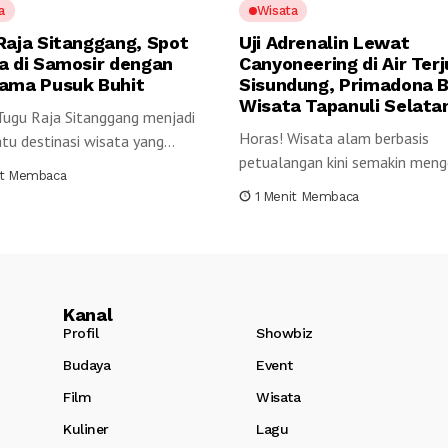
a
Wisata
Raja Sitanggang, Spot
Uji Adrenalin Lewat
a di Samosir dengan
Canyoneering di Air Ter
ama Pusuk Buhit
Sisundung, Primadona 
Wisata Tapanuli Selata
Tugu Raja Sitanggang menjadi
Horas! Wisata alam berbasis
atu destinasi wisata yang
petualangan kini semakin mengg
menarik...
it Membaca
Kabupaten Tapanuli Selatan...
1 Menit Membaca
Kanal
Profil
Showbiz
Budaya
Event
Film
Wisata
Kuliner
Lagu