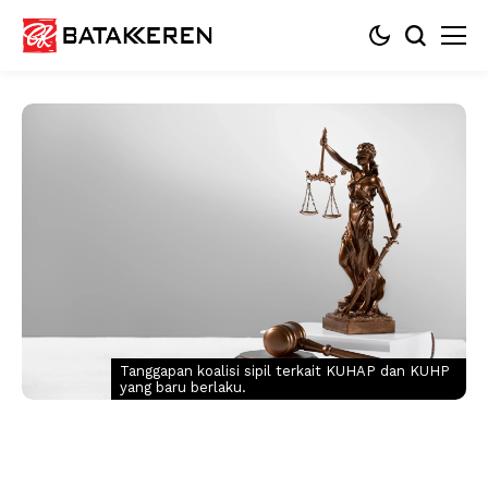
Tanggapan koalisi sipil terkait KUHAP dan KUHP
yang baru berlaku.