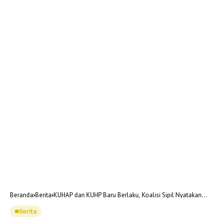
Beranda
Berita
KUHAP dan KUHP Baru Berlaku, Koalisi Sipil Nyatakan
Indonesia Darurat Hukum
Berita