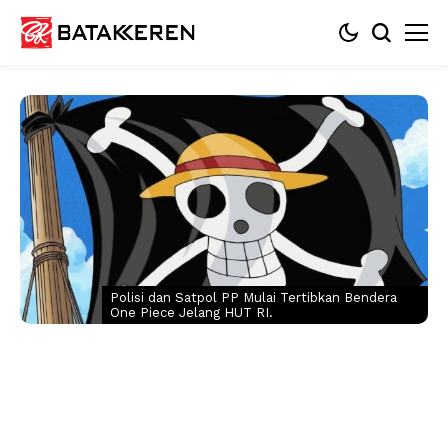
Polisi dan Satpol PP Mulai Tertibkan Bendera
One Piece Jelang HUT RI.