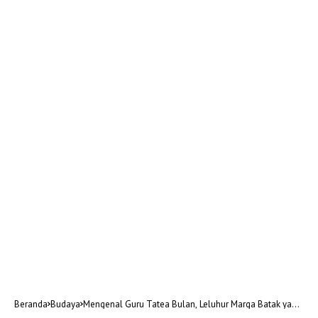
Beranda
Budaya
Mengenal Guru Tatea Bulan, Leluhur Marga Batak yang
Sangat Dihormati