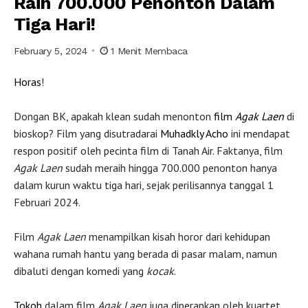
Raih 700.000 Penonton Dalam
Tiga Hari!
February 5, 2024
1 Menit Membaca
Horas
!
Dongan BK, apakah klean sudah menonton
film
Agak Laen
di
bioskop? Film yang disutradarai
Muhadkly Acho
ini mendapat
respon positif oleh pecinta film di Tanah Air. Faktanya, film
Agak Laen
sudah meraih hingga 700.000 penonton hanya
dalam kurun waktu tiga hari, sejak perilisannya tanggal 1
Februari 2024.
Film
Agak Laen
menampilkan kisah horor dari kehidupan
wahana rumah hantu yang berada di pasar malam, namun
dibaluti dengan komedi yang
kocak
.
Tokoh
dalam film
Agak Laen
juga diperankan oleh kuartet