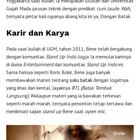
Yogyakarta saat kuliah. Ia merupakan lulusan dari Universitas
Gajah Mada jurusan teknik dengan predikat
cum laude
.
Wah,
ternyata pintar kali rupanya abang kita ini ya, Dongan Batak.
Karir dan Karya
Pada saat kuliah di UGM, tahun 2011, Bene telah bergabung
dengan komunitas
Stand Up Indo Jogja.
Ia memulai karirnya
di dunia
Entertainment
dari komunitas
Stand Up Indo
ini.
Sama halnya seperti Boris Bokir, Bene juga banyak
membawakan materi tentang
suku batak
dengan logatnya
yang khas dan kental, layaknya
BTL (Batak Tembak
Langsung).
Walaupun materi yang ia bawakan terkesan
seperti marah-marah, ternyata penonton tetap tertawa dan
menikmati sajian
stand up
Bene saat
open mic.