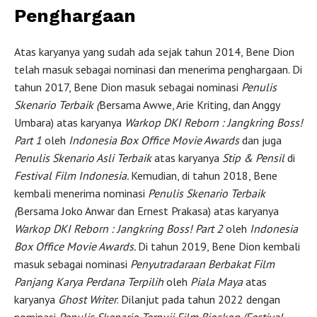
Penghargaan
Atas karyanya yang sudah ada sejak tahun 2014, Bene Dion
telah masuk sebagai nominasi dan menerima penghargaan. Di
tahun 2017, Bene Dion masuk sebagai nominasi
Penulis
Skenario Terbaik (
Bersama Awwe, Arie Kriting, dan Anggy
Umbara) atas karyanya
Warkop DKI Reborn : Jangkring Boss!
Part 1
oleh
Indonesia Box Office Movie Awards
dan juga
Penulis Skenario Asli Terbaik
atas karyanya
Stip & Pensil
di
Festival Film Indonesia.
Kemudian, di tahun 2018, Bene
kembali menerima nominasi
Penulis Skenario Terbaik
(
Bersama Joko Anwar dan Ernest Prakasa) atas karyanya
Warkop DKI Reborn : Jangkring Boss! Part 2
oleh
Indonesia
Box Office Movie Awards.
Di tahun 2019, Bene Dion kembali
masuk sebagai nominasi
Penyutradaraan Berbakat Film
Panjang Karya Perdana Terpilih
oleh
Piala Maya
atas
karyanya
Ghost Writer
. Dilanjut pada tahun 2022 dengan
nominasi
Penulis Skenario Terpuji Film Bioskop (Festival