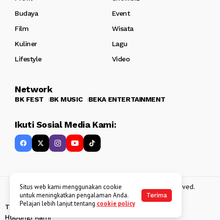
Budaya
Event
Film
Wisata
Kuliner
Lagu
Lifestyle
Video
Network
BK FEST
BK MUSIC
BEKA ENTERTAINMENT
Ikuti Sosial Media Kami:
Copyright 2013 - 2025
BATAKKEREN
. All rights reserved.
Situs web kami menggunakan cookie
untuk meningkatkan pengalaman Anda.
Terima
Pelajari lebih lanjut tentang
cookie policy
Tentang Kami
Kebijakan Data Pribadi
Disclaimer
Hubungi Kami