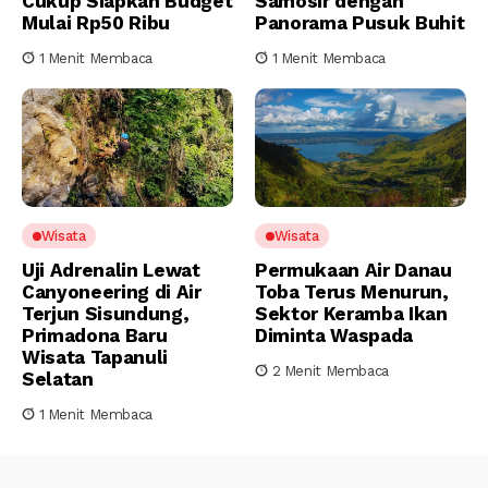
Cukup Siapkan Budget
Samosir dengan
Mulai Rp50 Ribu
Panorama Pusuk Buhit
1 Menit Membaca
1 Menit Membaca
Wisata
Wisata
Uji Adrenalin Lewat
Permukaan Air Danau
Canyoneering di Air
Toba Terus Menurun,
Terjun Sisundung,
Sektor Keramba Ikan
Primadona Baru
Diminta Waspada
Wisata Tapanuli
2 Menit Membaca
Selatan
1 Menit Membaca