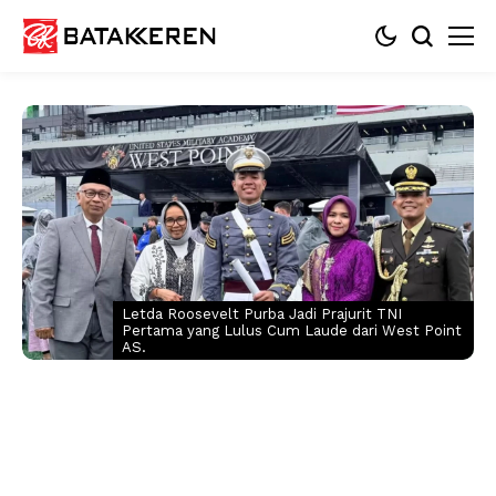
Letda Roosevelt Purba Jadi Prajurit TNI
Pertama yang Lulus Cum Laude dari West Point
AS.